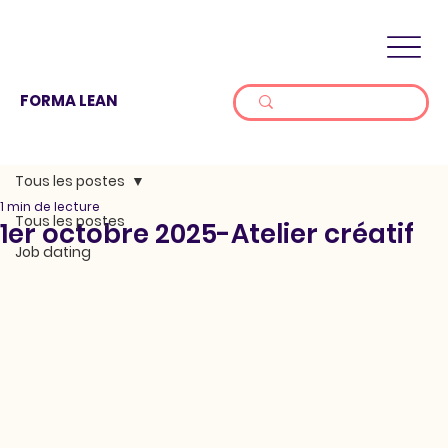
FORMA LEAN
Tous les postes
1 min de lecture
Tous les postes
1er octobre 2025-Atelier créatif
Job dating