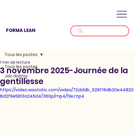
FORMA LEAN
Tous les postes
1 min de lecture
Tous les postes
3 novembre 2025-Journée de la
Job dating
gentillesse
https://video.wixstatic.com/video/72dddb_529176db20e44820
8d2f9e5813a245d4/360p/mp4/file.mp4