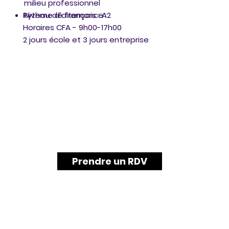
milieu professionnel
Niveau de français : A2
Rythme d’alternance :
Horaires CFA - 9h00-17h00
2 jours école et 3 jours entreprise
Prendre un RDV