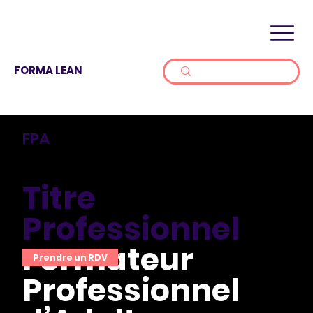
FORMA LEAN
FPA
Titre
Professionnel
Formateur
Prendre un RDV
Professionnel