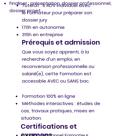
Finaliser : présentation, dossier professionnel,
Tutorat : 6 RDV individuel avec
dossier projet
le formateur pour préparer son
dossier jury
170h en autonomie
315h en entreprise
Prérequis et admission
Que vous soyez apprenti, à la
recherche d'un emploi, en
reconversion professionnelle ou
salarié(e), cette formation est
accessible AVEC ou SANS bac.
Modalités pédagogiques
Formation 100% en ligne
Méthodes interactives : études de
cas, travaux pratiques, mises en
situation.
Certifications et
examens
Titre Professionnel Formateur