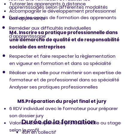
Tutorer les apprenants à distance
apprentissages selon différentes modalités
Accompagner le développement professionnel
Évaluer les acquis de formation des apprenants
des apprenants
Remédier aux difficultés individuelles
​​M4. Inscrire sa pratique professionnelle dans
d'apprentissage
une démarche de qualité et de responsabilité
sociale des entreprises
Respecter et faire respecter la règlementation
en vigueur en formation et dans sa spécialité
Réaliser une veille pour maintenir son expertise de
formateur et de professionnel dans sa spécialité
Analyser ses pratiques professionnelles
M5.Préparation du projet final et jury
6 RDV individuel avec le formateur pour préparer
son dossier jury
Durée de la formation
​Valoriser son expérience professionnelle ou stage
selon le profil
40h en collectif